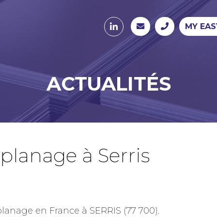
MY EAS
ACTUALITÉS
planage à Serris
lanage en France à SERRIS (77 700).