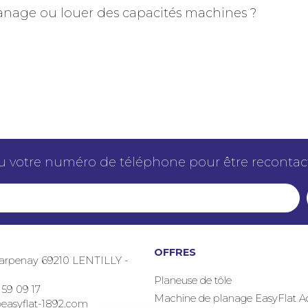
lanage ou louer des capacités machines ?
u votre numéro de téléphone pour être recontact
OFFRES
arpenay 69210 LENTILLY -
Planeuse de tôle
 59 09 17
Machine de planage EasyFlat 
easyflat-1892.com