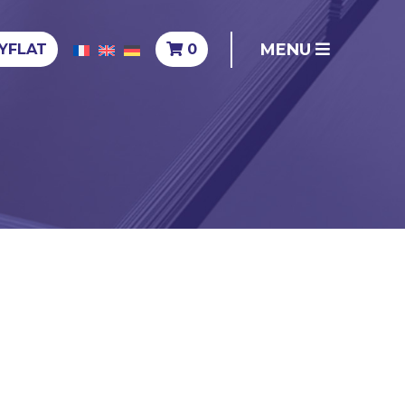
MENU
YFLAT
0