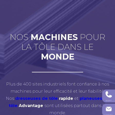
NOS
MACHINES
POUR
LA TÔLE DANS LE
MONDE
Plus de 400 sites industriels font confiance à nos
machines pour leur efficacité et leur fiabilité.
Nos
dresseuses de tôle
rapide
et
planeuses de
appel
tôle
Advantage
sont utilisées partout dans le
monde.
Contact