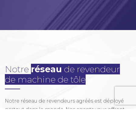
Notre
réseau
de revendeur
de machine de tôle
Notre réseau de revendeurs agréés est déployé
partout dans le monde. Nos agents vous offrent
un accompagnement de proximité pour étudier
votre besoin, vous aider à faire les meilleurs choix
techniques et optimiser l’installation, l’utilisation