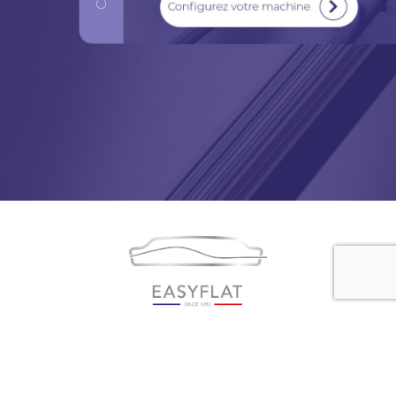
ZA de Charpenay 69210 LENTILLY - FRANCE
Tél. 04 37 59 09 17
contact@easyflat-1892.com