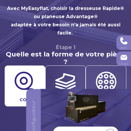
Avec MyEasyflat, choisir la dresseuse Rapide®
ou planeuse Advantage®
adaptée à votre besoin n’a jamais été aussi
facile.
Étape 1
appel
Quelle est la forme de votre pièce
?
Contact
Configurez votre machine
COIL
FEUILLE
PIÈCE
Suivant