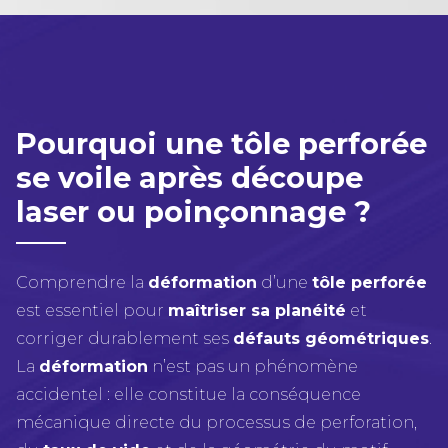
Pourquoi une tôle perforée
se voile après découpe
laser ou poinçonnage ?
Comprendre la
déformation
d’une
tôle perforée
est essentiel pour
maîtriser sa planéité
et
corriger durablement ses
défauts géométriques
.
La
déformation
n’est pas un phénomène
accidentel : elle constitue la conséquence
mécanique directe du processus de perforation,