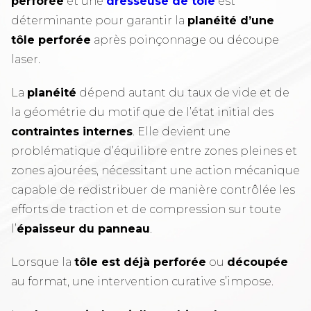
perforée
et une
dresseuse de tôle
est
déterminante pour garantir la
planéité d’une
tôle perforée
après poinçonnage ou découpe
laser.
La
planéité
dépend autant du taux de vide et de
la géométrie du motif que de l’état initial des
contraintes internes
. Elle devient une
problématique d’équilibre entre zones pleines et
zones ajourées, nécessitant une action mécanique
capable de redistribuer de manière contrôlée les
efforts de traction et de compression sur toute
l’
épaisseur du panneau
.
Lorsque la
tôle est déjà perforée
ou
découpée
au format, une intervention curative s’impose.