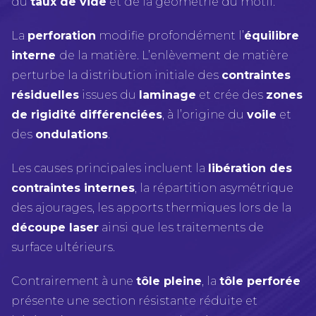
du
taux de vide
et de la géométrie du motif.
La
perforation
modifie profondément l’
équilibre
interne
de la matière. L’enlèvement de matière
perturbe la distribution initiale des
contraintes
résiduelles
issues du
laminage
et crée des
zones
de rigidité différenciées
, à l’origine du
voile
et
des
ondulations
.
Les causes principales incluent la
libération des
contraintes internes
, la répartition asymétrique
des ajourages, les apports thermiques lors de la
découpe laser
ainsi que les traitements de
surface ultérieurs.
Contrairement à une
tôle pleine
, la
tôle perforée
présente une section résistante réduite et