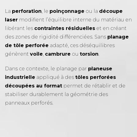
La
perforation
, le
poinçonnage
ou la
découpe
laser
modifient l’équilibre interne du matériau en
libérant les
contraintes résiduelles
et en créant
des zones de rigidité différenciées. Sans
planage
de tôle perforée
adapté, ces déséquilibres
génèrent
voile
,
cambrure
ou
torsion
.
Dans ce contexte, le planage par
planeuse
industrielle
appliqué à des
tôles perforées
découpées au format
permet de rétablir et de
stabiliser durablement la géométrie des
panneaux perforés.