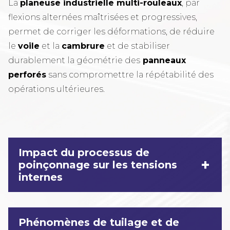
La
planeuse industrielle multi-rouleaux
, par
flexions alternées maîtrisées et progressives,
permet de corriger les déformations, de réduire
le
voile
et la
cambrure
et de stabiliser
durablement la géométrie des
panneaux
perforés
sans compromettre la répétabilité des
opérations ultérieures.
Impact du processus de
+
poinçonnage sur les tensions
internes
Phénomènes de tuilage et de