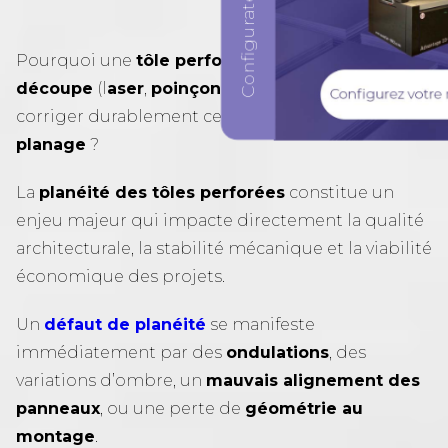
Pourquoi une
tôle perforée
se voile-t-elle
après
découpe
(l
aser
,
poinçonnage
) et comment
corriger durablement cette
déformation par
planage
?
La
planéité des tôles perforées
constitue un
enjeu majeur qui impacte directement la qualité
architecturale, la stabilité mécanique et la viabilité
économique des projets.
Un
défaut de planéité
se manifeste
immédiatement par des
ondulations
, des
variations d’ombre, un
mauvais alignement des
panneaux
, ou une perte de
géométrie au
montage
.