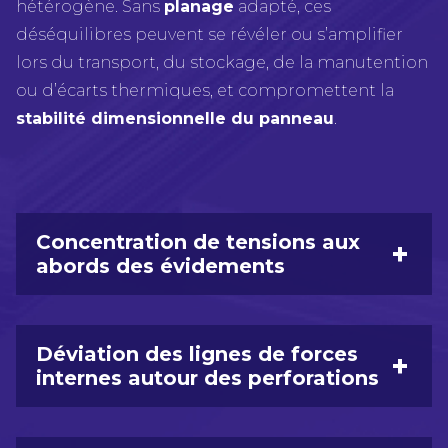
hétérogène. Sans
planage
adapté, ces
déséquilibres peuvent se révéler ou s’amplifier
lors du transport, du stockage, de la manutention
ou d’écarts thermiques, et compromettent la
stabilité dimensionnelle du panneau
.
Concentration de tensions aux
+
abords des évidements
Déviation des lignes de forces
+
internes autour des perforations