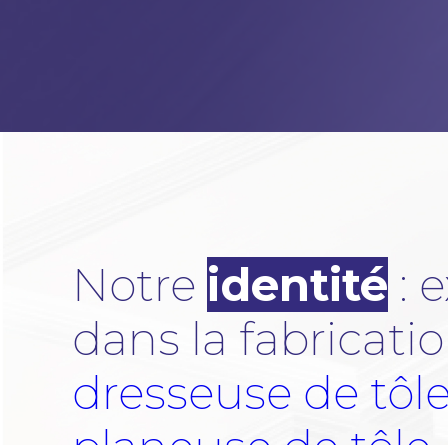
Notre
identité
: 
dans la fabricati
dresseuse de tôl
planeuse de tôle