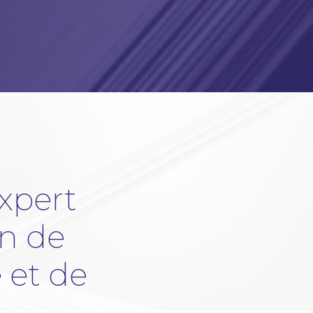
expert
on de
e
et de