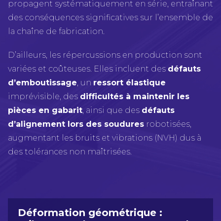
propagent systématiquement en série, entraînant
des conséquences significatives sur l’ensemble de
la chaîne de fabrication.
D’ailleurs, les répercussions en production sont
variées et coûteuses. Elles incluent des
défauts
d’emboutissage
, un
ressort élastique
imprévisible, des
difficultés à maintenir les
pièces en gabarit
, ainsi que des
défauts
d’alignement lors des soudures
robotisées,
augmentant les bruits et vibrations (NVH) dus à
des tolérances non maîtrisées.
Déformation géométrique :