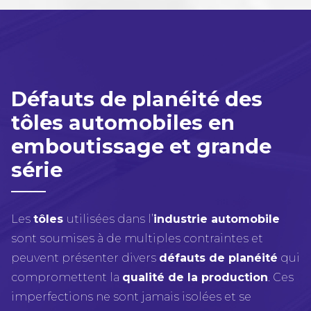
Défauts de planéité des
tôles automobiles en
emboutissage et grande
série
Les
tôles
utilisées dans l’
industrie automobile
sont soumises à de multiples contraintes et
peuvent présenter divers
défauts de planéité
qui
compromettent la
qualité de la production
. Ces
imperfections ne sont jamais isolées et se