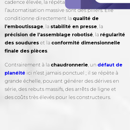
cadence élevée, la répétabilité extrême et
l’automatisation massive sont des piliers. Elle
conditionne directement la
qualité de
l’emboutissage
, la
stabilité en presse
, la
précision de l’assemblage robotisé
, la
régularité
des soudures
et la
conformité dimensionnelle
finale des pièces
.
Contrairement à la
chaudronnerie
, un
défaut de
planéité
ici n’est jamais ponctuel ; il se répète à
grande échelle, pouvant générer des dérives en
série, des rebuts massifs, des arrêts de ligne et
des coûts très élevés pour les constructeurs.