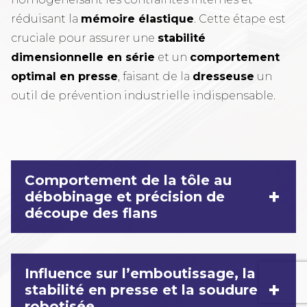
réduisant la
mémoire élastique
. Cette étape est
cruciale pour assurer une
stabilité
dimensionnelle en série
et un
comportement
optimal en presse
, faisant de la
dresseuse
un
outil de prévention industrielle indispensable.
Comportement de la tôle au
+
débobinage et précision de
découpe des flans
Influence sur l’emboutissage, la
+
stabilité en presse et la soudure
robotisée