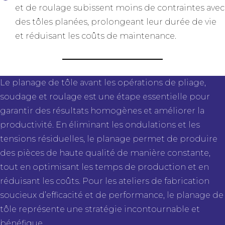
et de roulage subissent moins de contraintes avec
des tôles planées, prolongeant leur durée de vie
et réduisant les coûts de maintenance.
Le
planage de tôle
avant les opérations de pliage,
soudage et roulage est une étape essentielle pour
garantir des résultats homogènes et améliorer la
productivité. En éliminant les ondulations et les
tensions résiduelles, le planage permet de produire
des pièces de haute qualité de manière constante,
tout en optimisant les temps de production et en
réduisant les coûts. Pour les ateliers de fabrication
soucieux d’efficacité et de performance, le planage de
tôle représente une stratégie incontournable et
bénéfique.